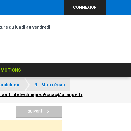
CONNEXION
ure du lundi au vendredi
OMOTIONS
onibilités
4 - Mon récap
à
controletechnique59ccac@orange.fr
,
suivant