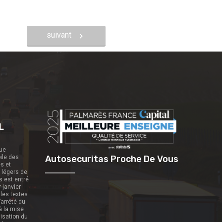
suivant
L
que
ile des
Autosecuritas Proche De Vous
es et
s légers de
s est entré
r janvier
 les textes
’arrêté du
 à la mise
nisation du