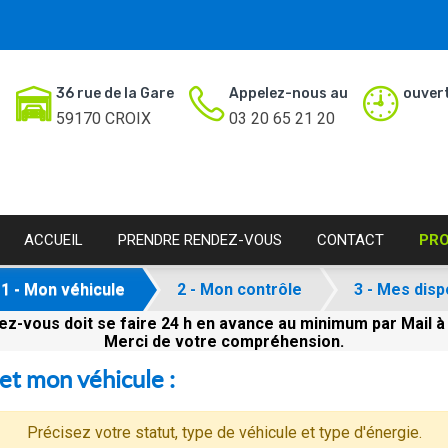
36 rue de la Gare
Appelez-nous au
ouvert
59170 CROIX
03 20 65 21 20
ACCUEIL
PRENDRE RENDEZ-VOUS
CONTACT
PR
1 - Mon véhicule
2 - Mon contrôle
3 - Mes disp
z-vous doit se faire 24 h en avance au minimum par Mail 
Merci de votre compréhension.
et mon véhicule :
Précisez votre statut, type de véhicule et type d'énergie.