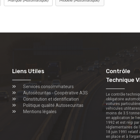
Liens Utiles
Contrôle
Technique V
Services consommateurs
Autosécuritas - Coopérative A3S
Le contrôle techni
Constitution et identification
obligatoire automob
voitures particulièr
Politique qualité Autosecuritas
véhicules utilitaire
Mentions légales
moins de 3.5 tonne
en application le 1e
1992 et est régi par
réglementaires de l
18 juin 1991 relatif
en place et à l’orga