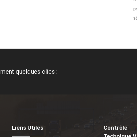
p
sé
ment quelques clics :
Liens Utiles
Contrôle
Technique V