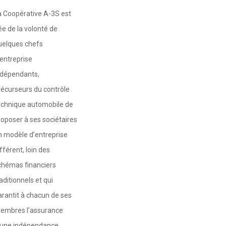
a Coopérative A-3S est
ée de la volonté de
uelques chefs
’entreprise
ndépendants,
récurseurs du contrôle
echnique automobile de
roposer à ses sociétaires
n modèle d’entreprise
fférent, loin des
chémas financiers
aditionnels et qui
arantit à chacun de ses
embres l’assurance
’une indépendance