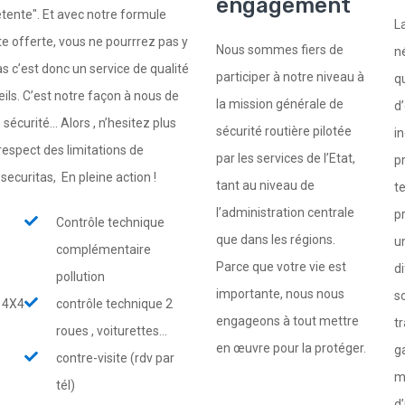
engagement
tente". Et avec notre formule
L
ite offerte, vous ne pourrrez pas y
Nous sommes fiers de
n
 c’est donc un service de qualité
participer à notre niveau à
q
eils. C’est notre façon à nous de
la mission générale de
d
écurité... Alors , n’hesitez plus
sécurité routière pilotée
i
respect des limitations de
par les services de l’Etat,
p
osecuritas, En pleine action !
tant au niveau de
t
l’administration centrale
p
e
Contrôle technique
que dans les régions.
u
complémentaire
Parce que votre vie est
di
pollution
importante, nous nous
s
e 4X4
contrôle technique 2
engageons à tout mettre
tr
roues , voiturettes...
en œuvre pour la protéger.
g
contre-visite (rdv par
m
tél)
d